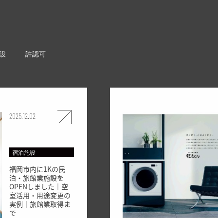
設
許認可
2025.12.02
宿泊施設
福岡市内に1Kの民
泊・旅館業施設を
OPENしました｜空
室活用・用途変更の
実例｜旅館業取得ま
で