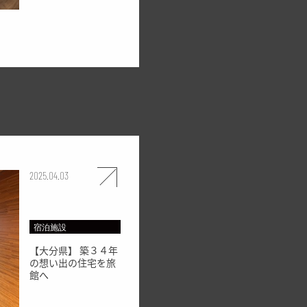
2025.04.03
宿泊施設
【大分県】 築３４年
の想い出の住宅を旅
館へ